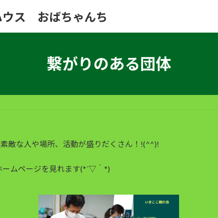
ハウス おばちゃんち
繋がりのある団体
敵な人や場所、活動が盛りだくさん！!(^^)!
ムページを見れます(*´▽｀*)