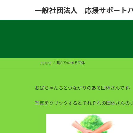
コ
ナ
一般社団法人 応援サポート
ン
ビ
テ
ゲ
ン
ー
ツ
シ
へ
ョ
ス
ン
キ
に
ッ
移
HOME
繋がりのある団体
プ
動
おばちゃんちとつながりのある団体さんです。素
写真をクリックするとそれぞれの団体さんのホー