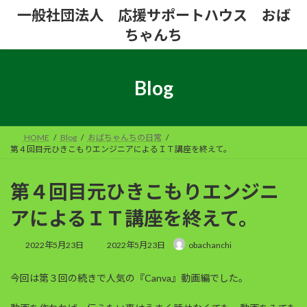
コ
ナ
一般社団法人 応援サポートハウス おば
ン
ビ
ちゃんち
テ
ゲ
ン
ー
ツ
シ
へ
ョ
Blog
ス
ン
キ
に
ッ
移
プ
動
HOME
Blog
おばちゃんちの日常
第４回目元ひきこもりエンジニアによるＩＴ講座を終えて。
第４回目元ひきこもりエンジニ
アによるＩＴ講座を終えて。
最
2022年5月23日
2022年5月23日
obachanchi
終
更
今回は第３回の続きで人気の『Canva』動画編でした。
新
日
時