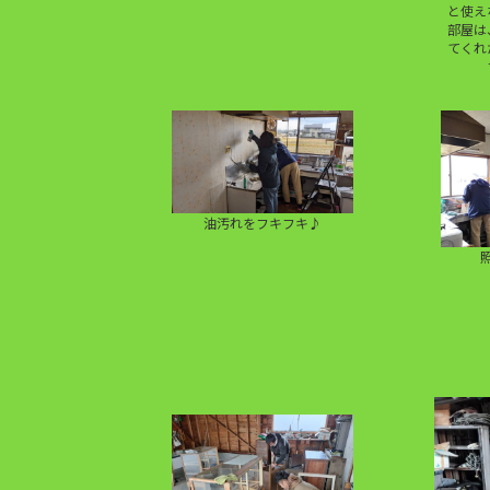
と使え
部屋は
てくれ
油汚れをフキフキ♪