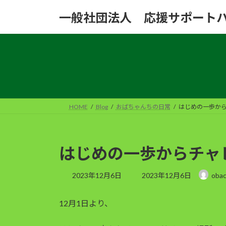
コ
ナ
一般社団法人 応援サポート
ン
ビ
テ
ゲ
ン
ー
ツ
シ
へ
ョ
ス
ン
キ
に
ッ
移
HOME
Blog
おばちゃんちの日常
はじめの一歩か
プ
動
はじめの一歩からチャ
最
2023年12月6日
2023年12月6日
obac
終
更
12月1日より、
新
日
時