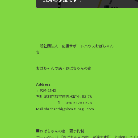
2023年12月1日
一般社団法人 応援サポ－トハウスおばちゃん
ち
おばちゃんの店・おばちゃんの宿
Address
〒929-1343
石川県羽咋郡宝達志水町小川3-78
℡ 090-5178-0528
Mail obachanthi@sitoa-tunagu.com
■おばちゃんの宿 要予約制
ホームページ:「おばちゃんの宿 宝達志水町」と検索してく