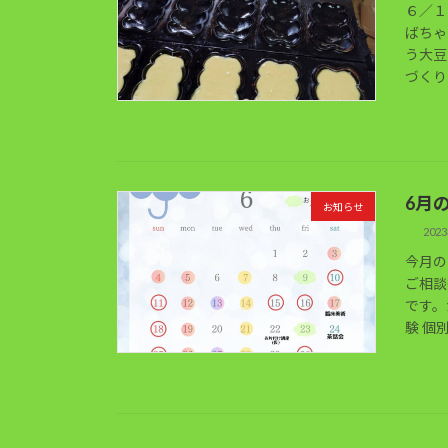
６／１
ばちゃ
う大豆
づくり
6月
お知らせ
202
今月の
ご相談
です。
験 個別