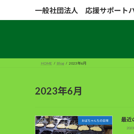
コ
ナ
一般社団法人 応援サポート
ン
ビ
テ
ゲ
ン
ー
ツ
シ
へ
ョ
ス
ン
キ
に
ッ
移
HOME
Blog
2023年6月
プ
動
2023年6月
最近
おばちゃんちの日常
202