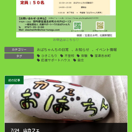
お申込はこちら♡
おばちゃんちの日常
、
お知らせ
、
イベント情報
カテゴリー
ひきこもり
不登校
体験
宝達志水町
タグ
応援サポートハウス
自立
前の記事
7/24 山カフェ