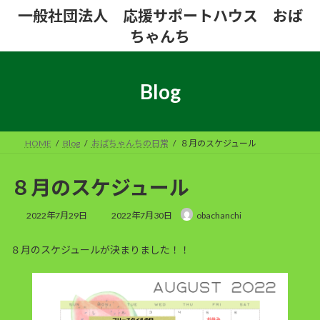
コ
ナ
一般社団法人 応援サポートハウス おば
ン
ビ
ちゃんち
テ
ゲ
ン
ー
ツ
シ
へ
ョ
Blog
ス
ン
キ
に
ッ
移
プ
動
HOME
Blog
おばちゃんちの日常
８月のスケジュール
８月のスケジュール
最
2022年7月29日
2022年7月30日
obachanchi
終
更
８月のスケジュールが決まりました！！
新
日
時
: