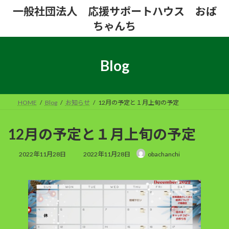
コ
ナ
一般社団法人 応援サポートハウス おば
ン
ビ
ちゃんち
テ
ゲ
ン
ー
ツ
シ
へ
ョ
Blog
ス
ン
キ
に
ッ
移
プ
動
HOME
Blog
お知らせ
12月の予定と１月上旬の予定
12月の予定と１月上旬の予定
最
2022年11月28日
2022年11月28日
obachanchi
終
更
新
日
時
: