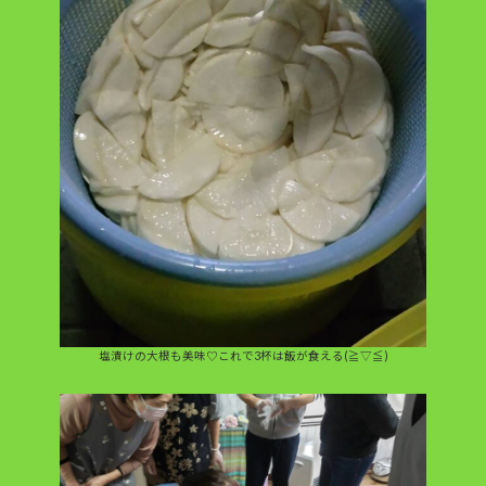
塩漬けの大根も美味♡これで3杯は飯が食える(≧▽≦)