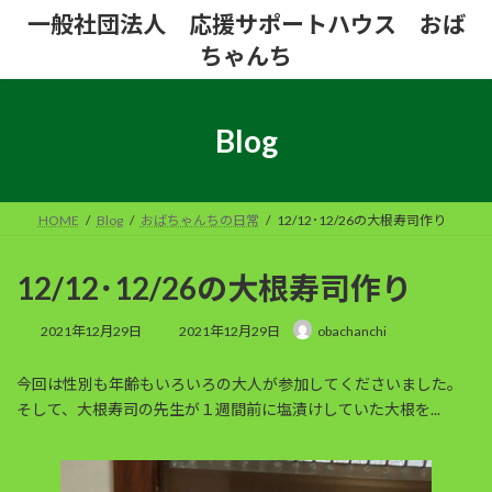
コ
ナ
一般社団法人 応援サポートハウス おば
ン
ビ
ちゃんち
テ
ゲ
ン
ー
ツ
シ
へ
ョ
Blog
ス
ン
キ
に
ッ
移
プ
動
HOME
Blog
おばちゃんちの日常
12/12･12/26の大根寿司作り
12/12･12/26の大根寿司作り
最
2021年12月29日
2021年12月29日
obachanchi
終
更
今回は性別も年齢もいろいろの大人が参加してくださいました。
新
日
そして、大根寿司の先生が１週間前に塩漬けしていた大根を...
時
: