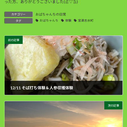
った方、ありがとうございました(≧▽≦)
おばちゃんちの日常
カテゴリー
おばちゃんち
体験
宝達志水町
タグ
前の記事
12/11 そば打ち体験＆人参収穫体験
2021年12月14日
次の記事